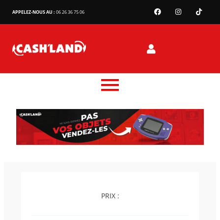
APPELEZ-NOUS AU :
06 26 36 75 06
PRIX :