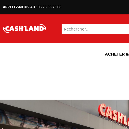
APPELEZ-NOUS AU :
06 26 36 75 06
ACHETER &