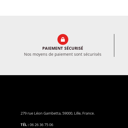
PAIEMENT SÉCURISÉ
Nos moyens de paiement sont sécurisés
279 rue Léon Gambetta, 59000, Lille, France.
TÉL :
06 26 36 75 06