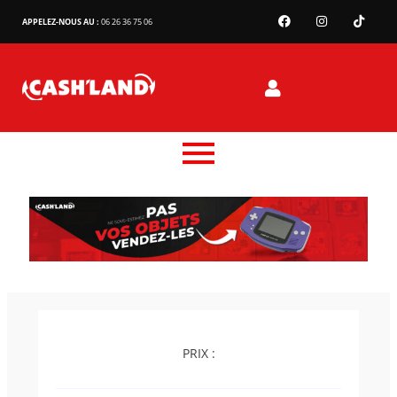
APPELEZ-NOUS AU :
06 26 36 75 06
PRIX :