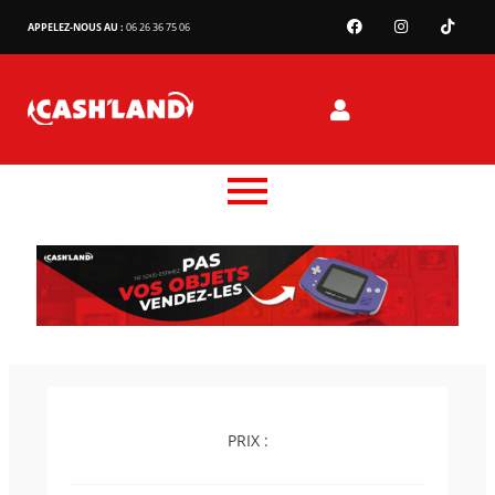
APPELEZ-NOUS AU :
06 26 36 75 06
PRIX :