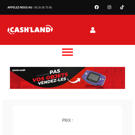
APPELEZ-NOUS AU :
06 26 36 75 06
PRIX :