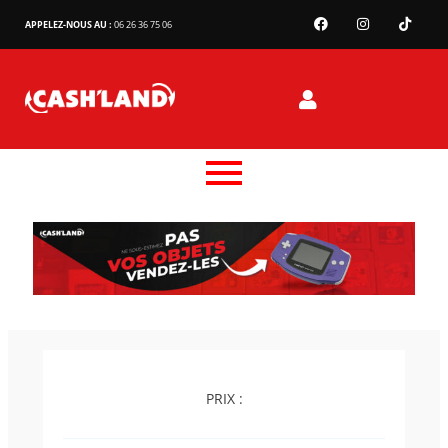
APPELEZ-NOUS AU :
06 26 36 75 06
PRIX :