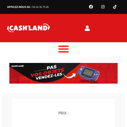
APPELEZ-NOUS AU :
06 26 36 75 06
PRIX :