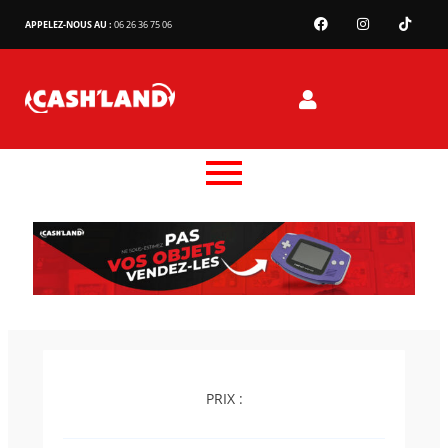
APPELEZ-NOUS AU :
06 26 36 75 06
PRIX :