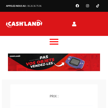
APPELEZ-NOUS AU :
06 26 36 75 06
PRIX :