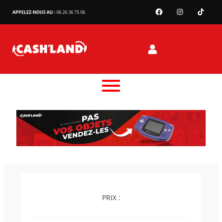
APPELEZ-NOUS AU :
06 26 36 75 06
PRIX :