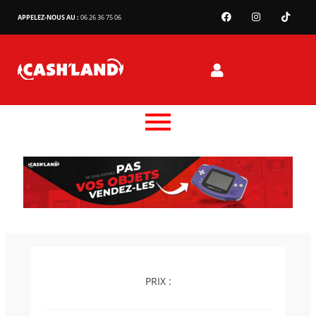
APPELEZ-NOUS AU :
06 26 36 75 06
PRIX :